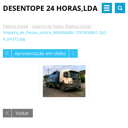
DESENTOPE 24 HORAS,LDA
Página inicial
Galeria de Fotos: Página inicial
limpeza_de_fossas_sintra_968494406-1397600841-242-
d_pic[1].jpg
Apresentação em slides
Voltar