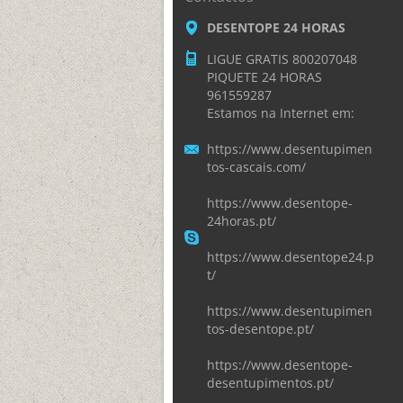
DESENTOPE 24 HORAS
LIGUE GRATIS 800207048
PIQUETE 24 HORAS
961559287
Estamos na Internet em:
https://www.desentupimen
tos-cascais.com/
https://www.desentope-
24horas.pt/
https://www.desentope24.p
t/
https://www.desentupimen
tos-desentope.pt/
https://www.desentope-
desentupimentos.pt/