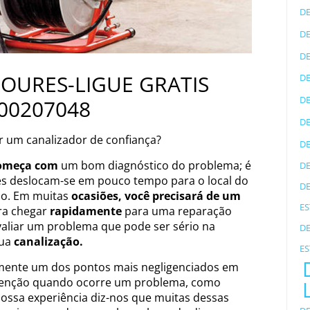
D
D
D
OURES-LIGUE GRATIS
D
D
00207048
D
r um canalizador de confiança?
D
omeça com
um bom diagnóstico do problema; é
D
es deslocam-se em pouco tempo para o local do
D
-lo. Em muitas
ocasiões, você precisará de um
ES
a chegar
rapidamente
para uma reparação
aliar um problema que pode ser sério na
D
ua
canalização
.
ES
emente um dos pontos mais negligenciados em
tenção quando ocorre um problema, como
ossa experiência diz-nos que muitas dessas