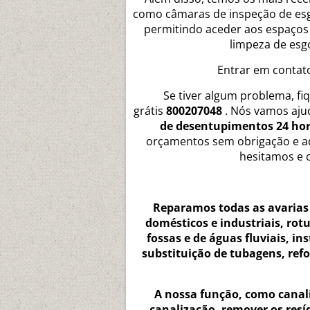
como câmaras de inspeção de esg
permitindo aceder aos espaços m
limpeza de esgo
Entrar em contat
Se tiver algum problema, fi
grátis
800207048
. Nós vamos aju
de desentupimentos 24 ho
orçamentos sem obrigação e ad
hesitamos e c
Reparamos todas as avarias
domésticos e industriais, rotu
fossas e de águas fluviais, in
substituição de tubagens, ref
A nossa função, como canali
canalização, remover os res