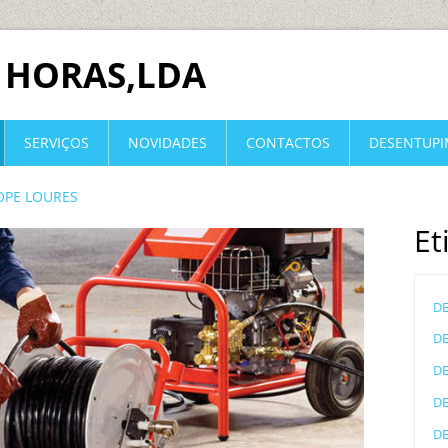
 HORAS,LDA
SERVIÇOS
NOVIDADES
CONTACTOS
DESENTUP
OPE LOURES
Et
D
D
D
D
D