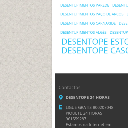
DESENTUPIMENTOS PAREDE
DESENTU
DESENTUPIMENTOS PAÇO DE ARCOS
DESENTUPIMENTOS CARNAXIDE
DESE
DESENTUPIMENTOS ALGÉS
DESENTUP
DESENTOPE EST
DESENTOPE CAS
Contactos
DESENTOPE 24 HORAS
LIGUE GRATIS 800207048
PIQUETE 24 HORAS
961559287
Estamos na Internet em: