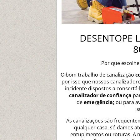
DESENTOPE L
8
Por que escolhe
O bom trabalho de canalização
c
por isso que nossos canalizador
incidente dispostos a consertá
canalizador de confiança
par
de
emergência;
ou para av
s
As canalizações são frequent
qualquer casa, só damos a
entupimentos ou roturas. A n