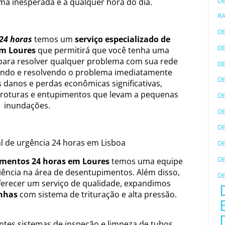
D
ma inesperada e a qualquer hora do dia.
R
D
24 horas
temos um
serviço especializado de
D
em Loures
que permitirá que você tenha uma
para resolver qualquer problema com sua rede
D
cando e resolvendo o problema imediatamente
D
danos e perdas econômicas significativas,
roturas e entupimentos que levam a pequenas
D
inundações.
D
D
al de urgência 24 horas em Lisboa
D
D
mentos 24 horas em Loures
temos uma equipe
iência na área de desentupimentos. Além disso,
D
ferecer um serviço de qualidade, expandimos
inhas
com sistema de trituração e alta pressão.
ntes sistemas de inspeção e limpeza de tubos,