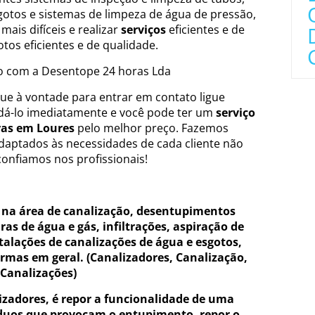
otos e sistemas de limpeza de água de pressão,
ais difíceis e realizar
serviços
eficientes e de
tos eficientes e de qualidade.
o com a Desentope 24 horas Lda
que à vontade para entrar em contato ligue
dá-lo imediatamente e você pode ter um
serviço
ras em Loures
pelo melhor preço. Fazemos
aptados às necessidades de cada cliente não
onfiamos nos profissionais!
 na área de canalização, desentupimentos
ras de água e gás, infiltrações, aspiração de
stalações de canalizações de água e esgotos,
ormas em geral. (Canalizadores, Canalização,
Canalizações)
zadores, é repor a funcionalidade de uma
íduos que provocam o entupimento, repor o