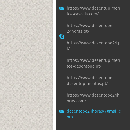
https://www.desentupimen
tos-cascais.com/
https://www.desentope-
24horas.pt/
https://www.desentope24.p
t/
https://www.desentupimen
tos-desentope.pt/
https://www.desentope-
desentupimentos.pt/
https://www.desentope24h
oras.com/
desentop
e24horas
@gmail.c
om