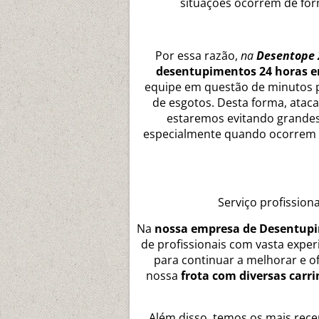
situações ocorrem de for
Por essa razão,
na
Desentope 
desentupimentos 24 horas 
equipe em questão de minutos 
de esgotos. Desta forma, ata
estaremos evitando grandes 
especialmente quando ocorrem 
Serviço profission
Na
nossa empresa de Desentupi
de profissionais com vasta exper
para continuar a melhorar e o
nossa
frota com diversas carr
Além disso, temos os mais rece