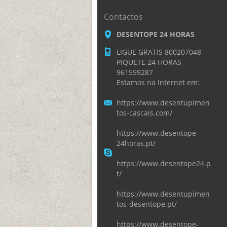
Contactos
DESENTOPE 24 HORAS
LIGUE GRATIS 800207048
PIQUETE 24 HORAS
961559287
Estamos na Internet em:
https://www.desentupimen
tos-cascais.com/
https://www.desentope-
24horas.pt/
https://www.desentope24.p
t/
https://www.desentupimen
tos-desentope.pt/
https://www.desentope-