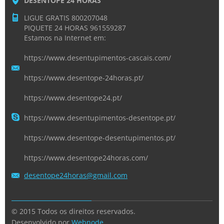
DESENTOPE 24 HORAS
LIGUE GRATIS 800207048
PIQUETE 24 HORAS 961559287
Estamos na Internet em:
https://www.desentupimentos-cascais.com/
https://www.desentope-24horas.pt/
https://www.desentope24.pt/
https://www.desentupimentos-desentope.pt/
https://www.desentope-desentupimentos.pt/
https://www.desentope24horas.com/
desentop
e24horas
@gmail.c
om
© 2015 Todos os direitos reservados.
Desenvolvido por
Webnode